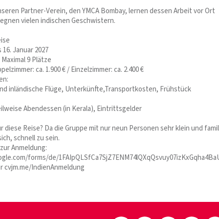
seren Partner-Verein, den YMCA Bombay, lernen dessen Arbeit vor Ort
egnen vielen indischen Geschwistern.
ise
s 16. Januar 2027
 Maximal 9 Plätze
pelzimmer: ca. 1.900 € / Einzelzimmer: ca. 2.400 €
en:
und inländische Flüge, Unterkünfte,Transportkosten, Frühstück
:
lweise Abendessen (in Kerala), Eintrittsgelder
ür diese Reise? Da die Gruppe mit nur neun Personen sehr klein und famil
sich, schnell zu sein.
k zur Anmeldung:
google.com/forms/de/1FAIpQLSfCa7SjZ7ENM74lQXqQsvuy07izKxGqha4B
r cvjm.me/IndienAnmeldung