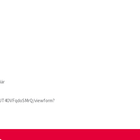
iär
aUT4OVFqdoSMrQ/viewform?