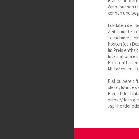
Kraft schöpfen.
Wir besuchen un
kennen und beg
Eckdaten der Re
Zeitraum: 03. bi
Teilnehmerzahl:
Kosten (ca.) Dop
Im Preis enthalt
Internationale 
Nicht enthalten
MIttagessen, Tei
Bist du bereit f
bleibt, lohnt es 
Hier ist der Lin
https://docs.
usp=header ode