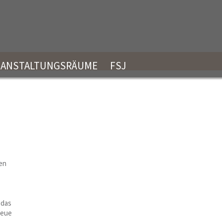
RANSTALTUNGSRÄUME
FSJ
hen
 das
neue