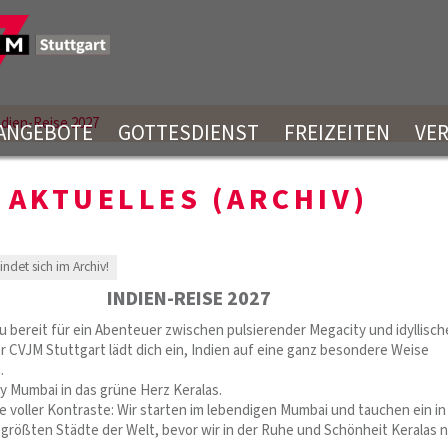
ndien-Reise 2027
ANGEBOTE
GOTTESDIENST
FREIZEITEN
VE
AKTUELLES (ARCHIV)
findet sich im Archiv!
INDIEN-REISE 2027
u bereit für ein Abenteuer zwischen pulsierender Megacity und idyllisc
 CVJM Stuttgart lädt dich ein, Indien auf eine ganz besondere Weise
.
y Mumbai in das grüne Herz Keralas.
e voller Kontraste: Wir starten im lebendigen Mumbai und tauchen ein in
 größten Städte der Welt, bevor wir in der Ruhe und Schönheit Keralas 