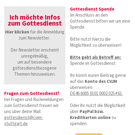
Gottesdienst Spende
Im Anschluss an den
Ich möchte Infos
Gottesdienst bitten wir um eine
zum Gottesdienst
Spende.
Hier klicken
für die Anmeldung
zum Newsletter.
Bitte nutzt hierzu die
Möglichkeit zu überweisen!
Der Newsletter erscheint
unregelmäßig,
Bitte gebt als Betreff an:
um auf besondere
Spende im Gottesdienst
gottesdienstbezogene
Themen hinzuweisen.
Ihr könnt euren Beitrag gerne
auf das
Konto des CVJM
überweisen:
Fragen zum Gottesdienst?
DE46
6005 0101 0002 0254
61
bei Fragen und Rückmeldungen
zum Gottesdienst freuen wir
Oder ihr nutzt die Möglichkeit
uns über deine Mail:
über
PayPal bzw.
gottesdienst@cvjm-
Kreditkarten online
zu
stuttgart.de
spenden.