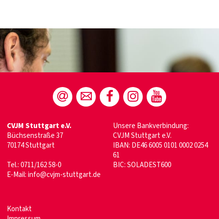
CVJM Stuttgart e.V.
Unsere Bankverbindung:
Büchsenstraße 37
CVJM Stuttgart e.V.
70174 Stuttgart
IBAN: DE46 6005 0101 0002 0254
61
Tel.: 0711/162 58-0
BIC: SOLADEST600
E-Mail:
info@cvjm-stuttgart.de
Kontakt
Impressum