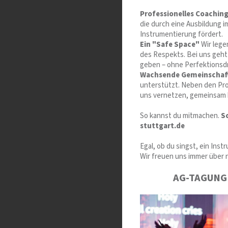
Professionelles Coachin
die durch eine Ausbildung 
Instrumentierung fördert.
Ein "Safe Space"
Wir lege
des Respekts. Bei uns geh
geben – ohne Perfektionsd
Wachsende Gemeinschaf
unterstützt. Neben den Pro
uns vernetzen, gemeinsam b
So kannst du mitmachen.
S
stuttgart.de
Egal, ob du singst, ein Inst
Wir freuen uns immer über 
AG-TAGUNG