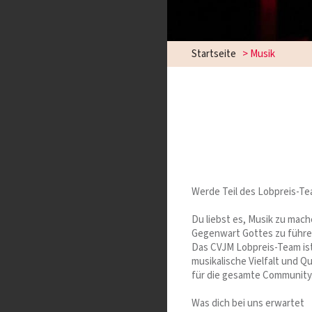
Startseite
>
Musik
Werde Teil des Lobpreis-Te
Du liebst es, Musik zu mach
Gegenwart Gottes zu führen
Das CVJM Lobpreis-Team ist 
musikalische Vielfalt und Q
für die gesamte Community
Was dich bei uns erwartet