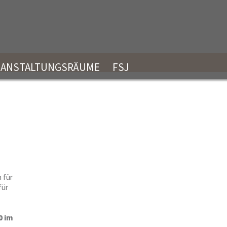
RANSTALTUNGSRÄUME
FSJ
 für
für
0 im