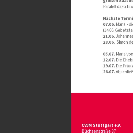
großen Saal d
Paralell dazu fi
Nächste Termi
07.06.
Maria - d
(14.06. Gebetsta
21.06.
Johannes 
28.06.
Simon de
05.07.
Maria von
12.07.
Die Ehebr
19.07.
Die Frau 
26.07.
Abschließ
CVJM Stuttgart e.V.
Büchsenstraße 37