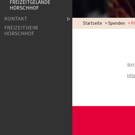
FREIZEITGELÄNDE
HÖRSCHHOF
KONTAKT
Startseite
>
Spenden
>
Fr
FREIZEITHEIM
HÖRSCHHOF
Bitt
htt