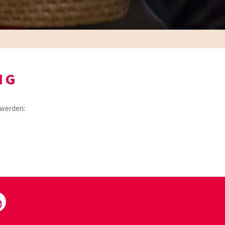
NG
 werden: