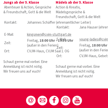
Jungs ab der 5. Klasse
Mädels ab der 5. Klasse
Abenteuer & Action, Gespräche
Action & Kreativ,
& Freundschaft, Gott & die Welt
Mädelsgespräche &
Freundschaft, Gott & die Welt
Kontakt:
Johannes Schäffer (ehrenamtlicher Leiter)
Kontakt:
Jana Hauser (ehren
E-Mail:
kingsmen@cvjm-stuttgart.de
E-Mail:
young-ladies@cvjm
Freitag,
18:00 Uhr - 19:30 Uhr
Zeit:
(außer in den Ferien)
Freitag,
18:00 Uhr
Zeit:
(außer in den Ferie
Ort:
CVJM-Haus, CVJM Saal 1. OG
Ort:
CVJM-Haus, Gebet
Schaut gerne mal vorbei. Eine
Anmeldung ist nicht nötig.
Schaut gerne mal vorbei. Eine
Wir freuen uns auf euch!
Anmeldung ist nicht nötig.
Wir freuen uns auf euch!